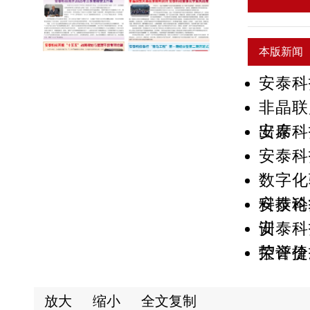
本版新闻
安泰科
非晶联
出席
安泰科
安泰科
数字化
科技论
安泰科
训
安泰科
控评价
荣誉捷
放大
缩小
全文复制