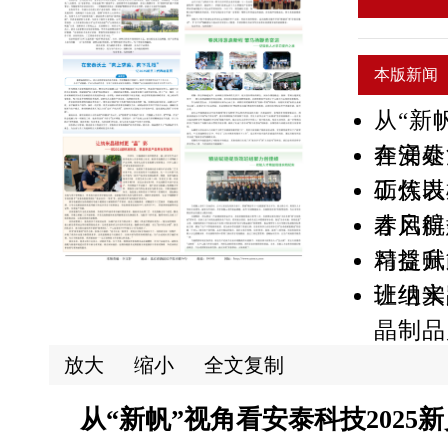
本版新闻
从“新
奔涌处
在安泰
工代表
砺炼以
才启航
春风得
习提升
精益赋
班组实
让纳米
晶制品
放大
缩小
全文复制
从“新帆”视角看安泰科技2025