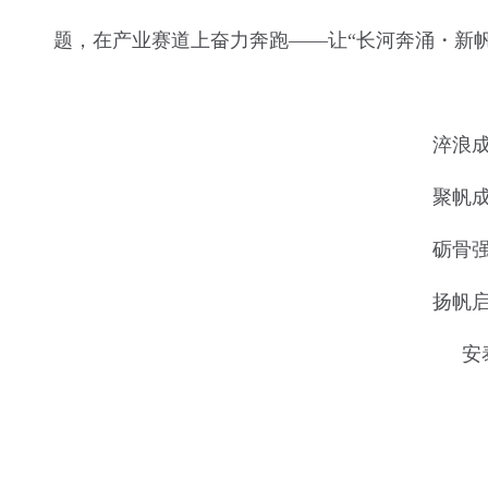
题，在产业赛道上奋力奔跑——让“长河奔涌・新帆
淬浪
聚帆
砺骨
扬帆
安