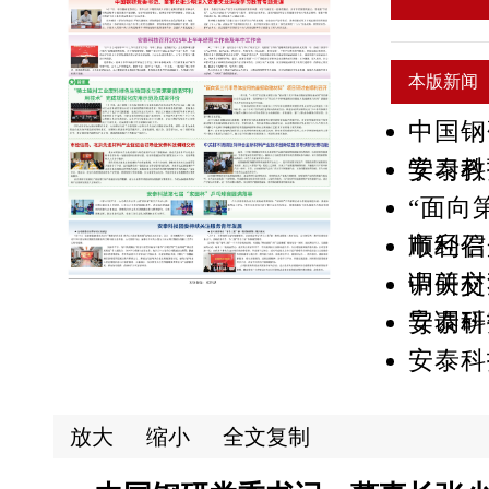
本版新闻
中国钢
学习教
安泰科
“面向
顺利召
市经信
调研交
中关村
导调研
安泰科
安泰科
放大
缩小
全文复制