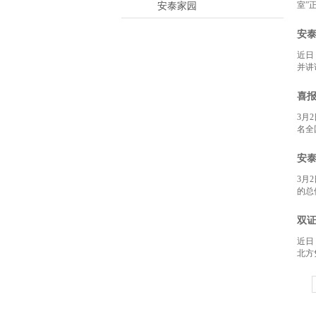
室”
安泰家园
安泰
近日
并讲
喜报
3月
名全
安泰
3月
的总
双证
近日
北方