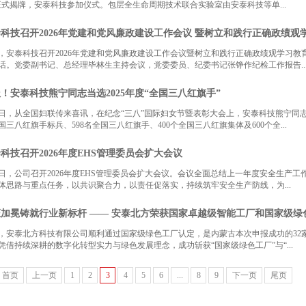
正式揭牌，安泰科技参加仪式。包层全生命周期技术联合实验室由安泰科技等单...
科技召开2026年党建和党风廉政建设工作会议 暨树立和践行正确政绩观
，安泰科技召开2026年党建和党风廉政建设工作会议暨树立和践行正确政绩观学习
话。党委副书记、总经理毕林生主持会议，党委委员、纪委书记张铮作纪检工作报告..
！安泰科技熊宁同志当选2025年度“全国三八红旗手”
2日，从全国妇联传来喜讯，在纪念“三八”国际妇女节暨表彰大会上，安泰科技熊宁同志
国三八红旗手标兵、598名全国三八红旗手、400个全国三八红旗集体及600个全...
科技召开2026年度EHS管理委员会扩大会议
2日，公司召开2026年度EHS管理委员会扩大会议。会议全面总结上一年度安全生产
体思路与重点任务，以共识聚合力，以责任促落实，持续筑牢安全生产防线，为...
加冕铸就行业新标杆 —— 安泰北方荣获国家卓越级智能工厂和国家级绿
，安泰北方科技有限公司顺利通过国家级绿色工厂认定，是内蒙古本次申报成功的32
凭借持续深耕的数字化转型实力与绿色发展理念，成功斩获“国家级绿色工厂”与“...
首页
上一页
1
2
3
4
5
6
...
8
9
下一页
尾页