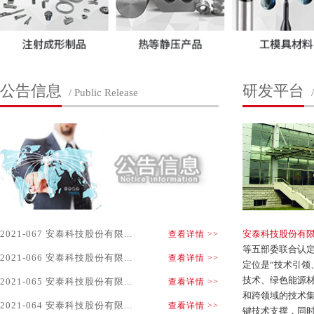
公告信息
研发平台
/ Public Release
安泰科技股份有
2021-067 安泰科技股份有限...
查看详情 >>
等五部委联合认定
2021-066 安泰科技股份有限...
查看详情 >>
定位是“技术引领
技术、绿色能源
2021-065 安泰科技股份有限...
查看详情 >>
和跨领域的技术
2021-064 安泰科技股份有限...
查看详情 >>
键技术支撑，同