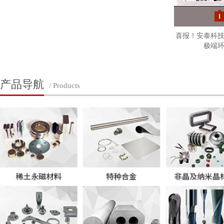
1
喜报！安泰科
极端
产品导航
/ Products