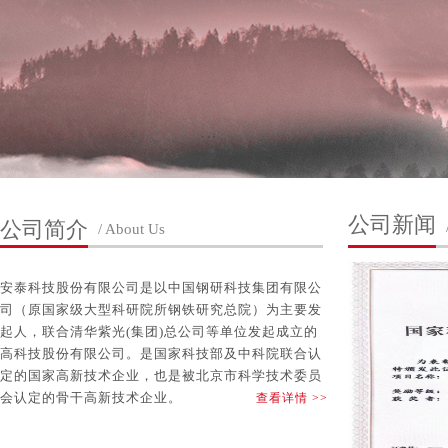
公司新闻
公司简介
/ About Us
安泰科技股份有限公司是以中国钢研科技集团有限公
司（原国家级大型科研院所钢铁研究总院）为主要发
起人，联合清华紫光(集团)总公司等单位发起成立的
高科技股份有限公司。是国家科技部及中科院联合认
定的国家高新技术企业，也是被北京市科学技术委员
会认定的骨干高新技术企业。
查看详情 >>