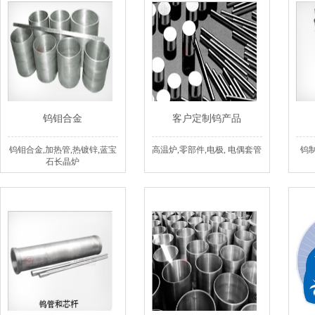
钨钼合金
客户定制钨产品
钨钼合金,加热管,热镀锌,蓝宝
高温炉,零部件,电极, 电偶套管
钨制
石长晶炉