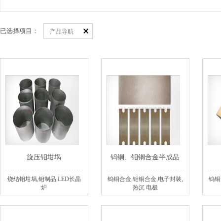
已选择项目：
产品导航
旋压钼坩埚
钨铜、钼铜合金半成品
烧结钼坩埚,钼制品,LED长晶
钨铜合金,钼铜合金,电子封装,
钨铜
炉
热沉 电极