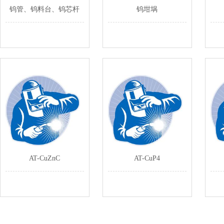
钨管、钨料台、钨芯杆
钨坩埚
AT-CuZnC
AT-CuP4